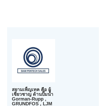
สยามเพ็ญเทค คือ ผู้
เชี่ยวชาญ ด้านปั๊มน้ำ
Gorman-Rupp ,
GRUNDFOS , LJM