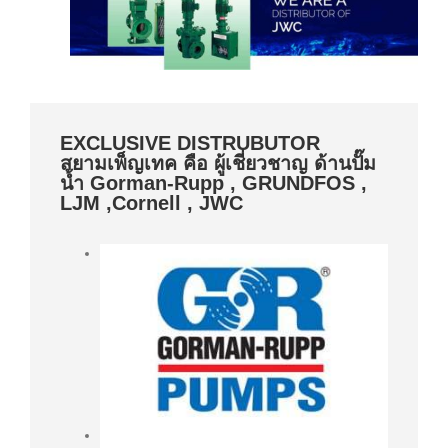
EXCLUSIVE DISTRUBUTOR
สยามเพ็ญเทค คือ ผู้เชี่ยวชาญ ด้านปั๊ม
น้ำ Gorman-Rupp , GRUNDFOS ,
LJM ,Cornell , JWC