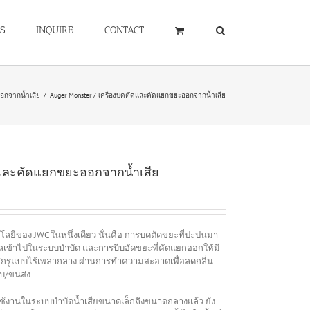
S
INQUIRE
CONTACT
ออกจากน้ำเสีย
/
Auger Monster / เครื่องบดตัดและคัดแยกขยะออกจากน้ำเสีย
ดและคัดแยกขยะออกจากน้ำเสีย
โนโลยีของ JWC ในหนึ่งเดียว นั่นคือ การบดตัดขยะที่ปะปนมา
ไหลเข้าไปในระบบบำบัด และการบีบอัดขยะที่คัดแยกออกให้มี
กรูแบบไร้เพลากลาง ผ่านการทำความสะอาดเพื่อลดกลิ่น
ก็บ/ขนส่ง
้งานในระบบบำบัดน้ำเสียขนาดเล็กถึงขนาดกลางแล้ว ยัง