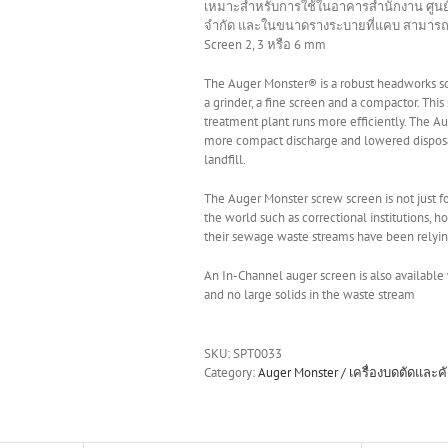
เหมาะสำหรับการใช้ในอาคารสำนักงาน ศูนย์ก
จำกัด และในขนาดรางระบายที่แคบ สามารถรอ
Screen 2, 3 หรือ 6 mm
The Auger Monster® is a robust headworks so
a grinder, a fine screen and a compactor. Thi
treatment plant runs more efficiently. The Au
more compact discharge and lowered disposal 
landfill.
The Auger Monster screw screen is not just f
the world such as correctional institutions, h
their sewage waste streams have been relyin
An In-Channel auger screen is also available 
and no large solids in the waste stream
SKU:
SPT0033
Category:
Auger Monster / เครื่องบดตัดแล