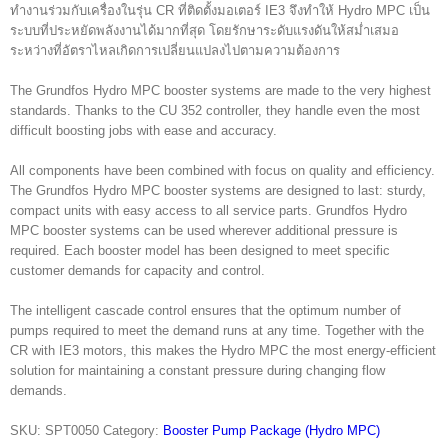
ทำงานร่วมกับเครื่องในรุ่น CR ที่ติดตั้งมอเตอร์ IE3 จึงทำให้ Hydro MPC เป็น
ระบบที่ประหยัดพลังงานได้มากที่สุด โดยรักษาระดับแรงดันให้สม่ำเสมอ
ระหว่างที่อัตราไหลเกิดการเปลี่ยนแปลงไปตามความต้องการ
The Grundfos Hydro MPC booster systems are made to the very highest
standards. Thanks to the CU 352 controller, they handle even the most
difficult boosting jobs with ease and accuracy.
All components have been combined with focus on quality and efficiency.
The Grundfos Hydro MPC booster systems are designed to last: sturdy,
compact units with easy access to all service parts. Grundfos Hydro
MPC booster systems can be used wherever additional pressure is
required. Each booster model has been designed to meet specific
customer demands for capacity and control.
The intelligent cascade control ensures that the optimum number of
pumps required to meet the demand runs at any time. Together with the
CR with IE3 motors, this makes the Hydro MPC the most energy-efficient
solution for maintaining a constant pressure during changing flow
demands.
SKU:
SPT0050
Category:
Booster Pump Package (Hydro MPC)