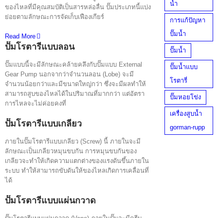
น้ำ
ของไหลที่มีคุณสมบัติเป็นสารหล่อลื่น ปั๊มประเภทนี้แบ่ง
ย่อยตามลักษณะการจัดเก็บเฟืองเกียร์
การแก้ปัญหา
ปั๊มน้ำ
Read More
ปั๊มโรตารีแบบลอน
ปั๊มน้ำ
ปั๊มแบบนี้จะมีลักษณะคล้ายคลึงกับปั๊มแบบ External
ปั๊มน้ำแบบ
Gear Pump นอกจากว่าจำนวนลอน (Lobe) จะมี
โรตารี่
จำนวนน้อยกว่าและมีขนาดใหญ่กว่า ซึ่งจะมีผลทำให้
สามารถสูบของไหลได้ในปริมาณที่มากกว่า แต่อัตรา
ปั๊มหอยโข่ง
การไหลจะไม่ค่อยคงที่
เครื่องสูบน้ำ
ปั๊มโรตารีแบบเกลียว
gorman-rupp
ภายในปั๊มโรตารีแบบเกลียว (Screw) นี้ ภายในจะมี
ลักษณะเป็นเกลียวหมุนขบกัน การหมุนขบกันของ
เกลียวจะทำให้เกิดความแตกต่างของแรงดันขึ้นภายใน
ระบบ ทำให้สามารถขับดันให้ของไหลเกิดการเคลื่อนที่
ได้
ปั๊มโรตารีแบบแผ่นกวาด