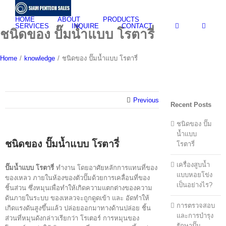
Skip
to
HOME
ABOUT
PRODUCTS
content
SERVICES
INQUIRE
CONTACT
ชนิดของ ปั๊มน้ำแบบ โรตารี่
Home
/
knowledge
/
ชนิดของ ปั๊มน้ำแบบ โรตารี่
Previous
Recent Posts
ชนิดของ ปั๊ม
น้ำแบบ
ชนิดของ ปั๊มน้ำแบบ โรตารี่
โรตารี่
เครื่องสูบน้ำ
ปั๊มน้ำแบบ โรตารี่
ทำงาน โดยอาศัยหลักการแทนที่ของ
แบบหอยโข่ง
ของเหลว ภายในห้องของตัวปั๊มด้วยการเคลื่อนที่ของ
เป็นอย่างไร?
ชิ้นส่วน ซึ่งหมุนเพื่อทำให้เกิดความแตกต่างของความ
ดันภายในระบบ ของเหลวจะถูกดูดเข้า และ อัดทำให้
การตรวจสอบ
เกิดแรงดันสูงขึ้นแล้ว ปล่อยออกมาทางด้านปล่อย ชิ้น
และการบำรุง
ส่วนที่หมุนดังกล่าวเรียกว่า โรเตอร์ การหมุนของ
รักษาปั๊ม