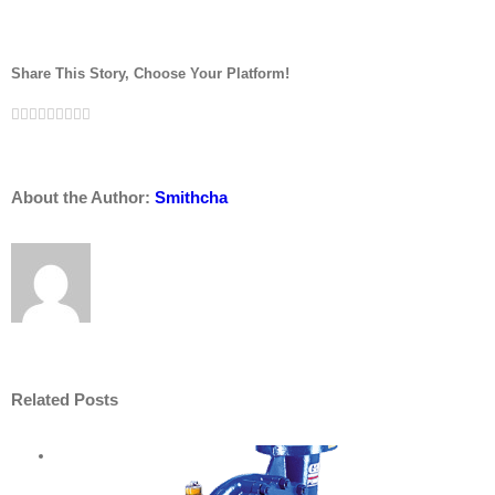
Share This Story, Choose Your Platform!
Facebook
Twitter
LinkedIn
Reddit
Whatsapp
Google+
Tumblr
Pinterest
Vk
Email
About the Author:
Smithcha
Related Posts