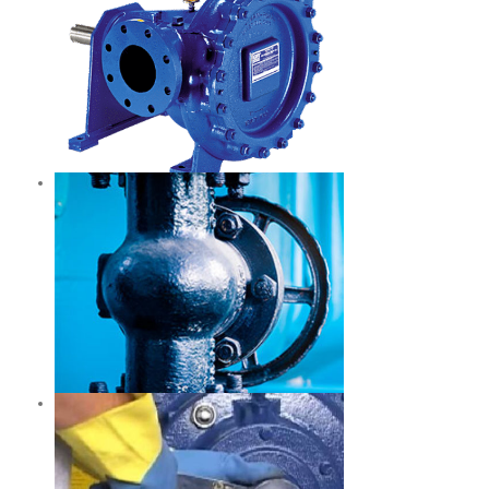
างไร?
ั๊ม