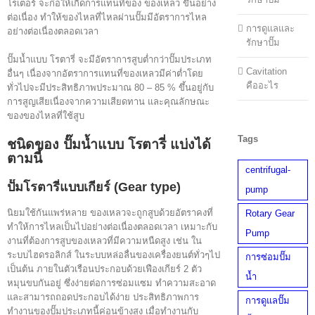
โรเตอร์ จะก่อให้เกิดการแทนที่ของ ของเหลว ขึ้นอย่าง
ต่อเนื่อง ทำให้ของไหลที่ไหลผ่านปั๊มมีอัตราการไหล
การดูแลและ
อย่างต่อเนื่องตลอดเวลา
รักษาปั๊ม
ปั๊มน้ำแบบ โรตารี่ จะมีอัตราการสูบต่ำกว่าปั๊มประเภท
Cavitation
อื่นๆ เนื่องจากอัตราการแทนที่ของเหลวมีค่าต่ำโดย
คืออะไร
ทั่วไปจะมีประสิทธิภาพประมาณ 80 – 85 % ขึ้นอยู่กับ
การสูญเสียเนื่องจากความเสียดทาน และคุณลักษณะ
ของของไหลที่ใช้สูบ
Tags
ชนิดของ ปั๊มน้ำแบบ โรตารี่ แบ่งได้
ตามนี้
centrifugal-
ปั๊มโรตารี่แบบเกียร์ (Gear type)
pump
นิยมใช้กันแพร่หลาย ของเหลวจะถูกสูบด้วยอัตราคงที่
Rotary Gear
ทำให้การไหลเป็นไปอย่างต่อเนื่องตลอดเวลา เหมาะกับ
Pump
งานที่ต้องการสูบของเหลวที่มีความหนืดสูง เช่น ใน
ระบบไฮดรอลิกส์ ในระบบหล่อลื่นของเครื่องยนต์ทั่วๆไป
การซ่อมปั๊ม
เป็นต้น ภายในตัวเรือนประกอบด้วยเฟืองเกียร์ 2 ตัว
น้ำ
หมุนขบกันอยู่ ซึ่งง่ายต่อการซ่อมแซม ทำความสะอาด
และสามารถถอดประกอบได้ง่าย ประสิทธิภาพการ
การดูแลปั๊ม
ทำงานของปั๊มประเภทนี้ค่อนข้างสูง เมื่อทำงานกับ